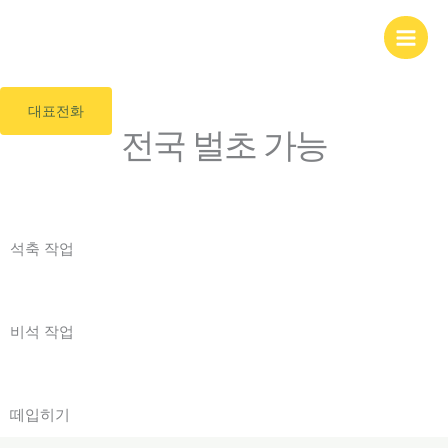
콘
다온 벌초대행
텐
츠
다온 그룹
로
건
대표전화
너
전국 벌초 가능
뛰
기
석축 작업
비석 작업
떼입히기