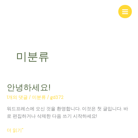
콘
텐
츠
로
건
너
뛰
미분류
기
안녕하세요!
안
녕
1개의 댓글
/
미분류
/
gd372
하
세
워드프레스에 오신 것을 환영합니다. 이것은 첫 글입니다. 바
요!
로 편집하거나 삭제한 다음 쓰기 시작하세요!
더 읽기"