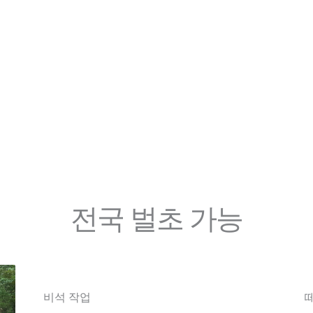
전국 벌초 가능
비석 작업