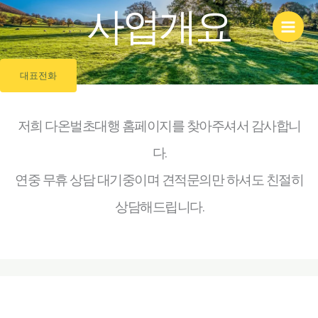
콘
사업개요
텐
츠
로
건
대표전화
너
뛰
저희 다온벌초대행 홈페이지를 찾아주셔서 감사합니
기
다.
연중 무휴 상담 대기중이며 견적문의만 하셔도 친절히
상담해드립니다.